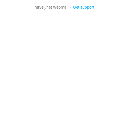
mrvelj.net Webmail •
Get support